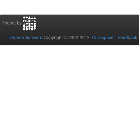
Theme by
DSpace Software
Copyright © 2002-2013
Duraspace
-
Feedback