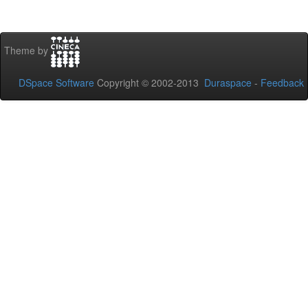
Theme by
DSpace Software
Copyright © 2002-2013
Duraspace
-
Feedback