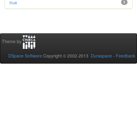
true
1
Theme by
DSpace Software
Copyright © 2002-2013
Duraspace
-
Feedback