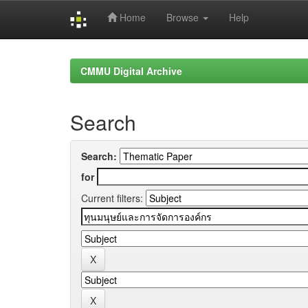
Home
Browse
Help
Skip
navigation
CMMU Digital Archive
Search
Search:
for
Current filters: