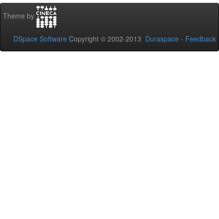
Theme by
DSpace Software
Copyright © 2002-2013
Duraspace
-
Feedback