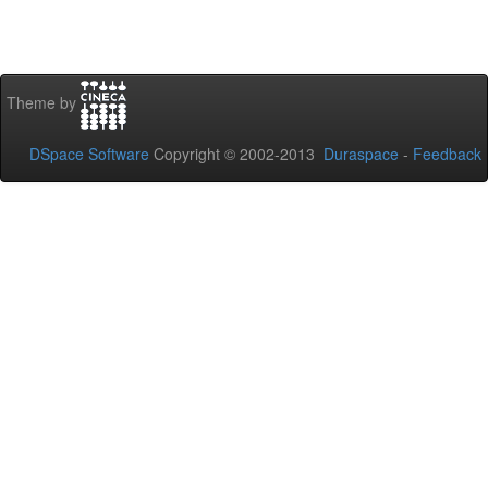
Theme by
DSpace Software
Copyright © 2002-2013
Duraspace
-
Feedback