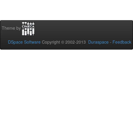
Theme by
DSpace Software
Copyright © 2002-2013
Duraspace
-
Feedback