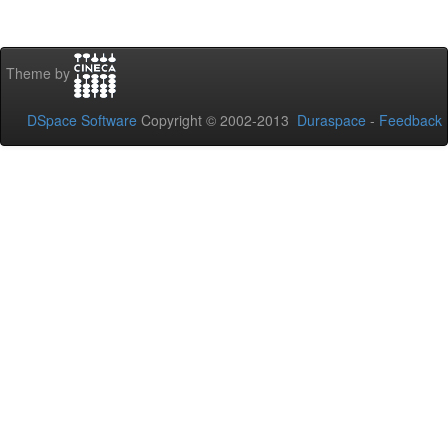
Theme by
DSpace Software
Copyright © 2002-2013
Duraspace
-
Feedback