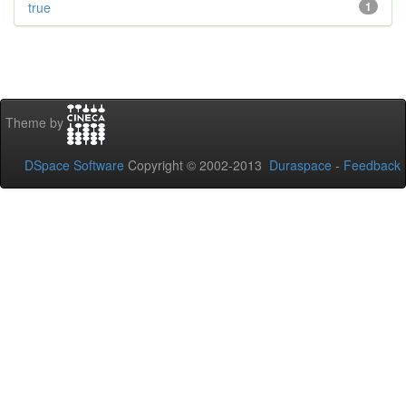
true
1
Theme by
DSpace Software
Copyright © 2002-2013
Duraspace
-
Feedback