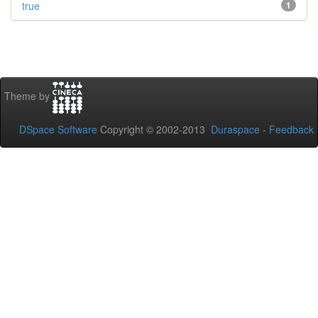
true
1
Theme by
DSpace Software
Copyright © 2002-2013
Duraspace
-
Feedback