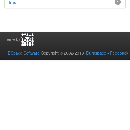
true
1
Theme by
DSpace Software
Copyright © 2002-2013
Duraspace
-
Feedback