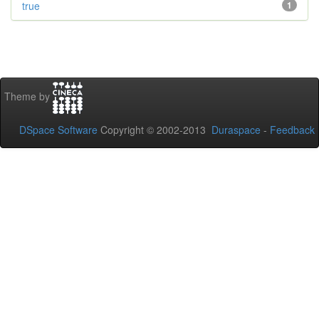
true
1
Theme by
DSpace Software
Copyright © 2002-2013
Duraspace
-
Feedback