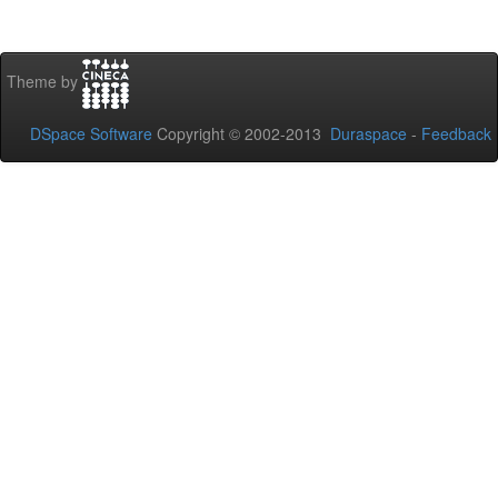
Theme by
DSpace Software
Copyright © 2002-2013
Duraspace
-
Feedback