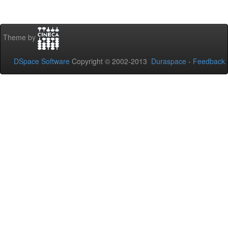
Theme by
DSpace Software
Copyright © 2002-2013
Duraspace
-
Feedback