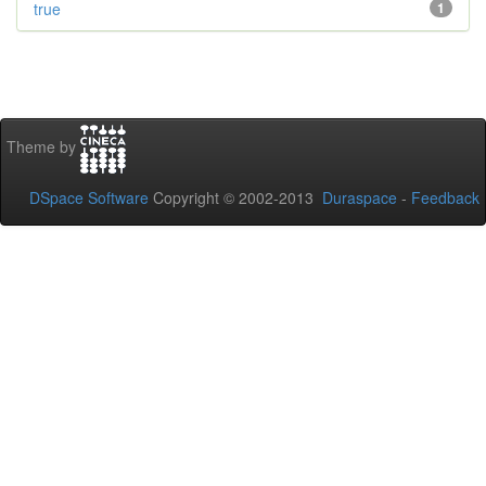
true
1
Theme by
DSpace Software
Copyright © 2002-2013
Duraspace
-
Feedback