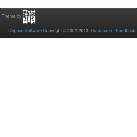
Theme by
DSpace Software
Copyright © 2002-2013
Duraspace
-
Feedback