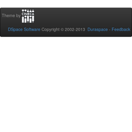
Theme by
DSpace Software
Copyright © 2002-2013
Duraspace
-
Feedback