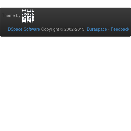
Theme by
DSpace Software
Copyright © 2002-2013
Duraspace
-
Feedback