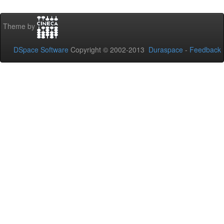
Theme by
DSpace Software
Copyright © 2002-2013
Duraspace
-
Feedback