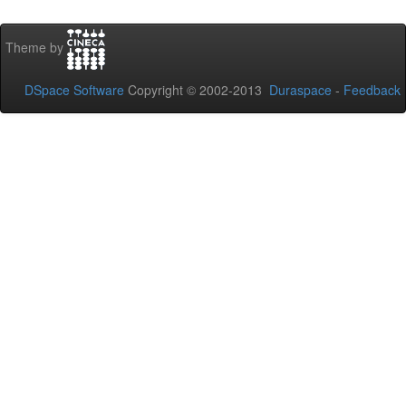
Theme by
DSpace Software
Copyright © 2002-2013
Duraspace
-
Feedback