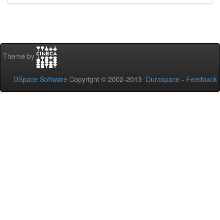
Theme by
DSpace Software
Copyright © 2002-2013
Duraspace
-
Feedback