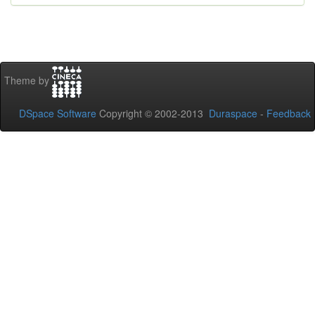
Theme by
DSpace Software
Copyright © 2002-2013
Duraspace
-
Feedback