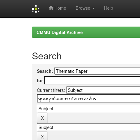
Home
Browse
Help
Skip
navigation
CMMU Digital Archive
Search
Search:
for
Current filters: