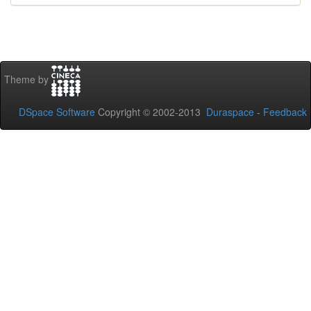
Theme by
DSpace Software
Copyright © 2002-2013
Duraspace
-
Feedback