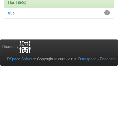
Has File(s)
true
1
Theme by
DSpace Software
Copyright © 2002-2013
Duraspace
-
Feedback