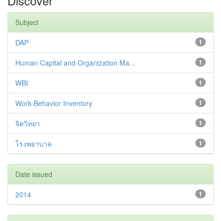
Discover
Subject
DAP
1
Human Capital and Organization Ma...
1
WBI
1
Work Behavior Inventory
1
จิตวิทยา
1
โรงพยาบาล
1
Date issued
2014
1