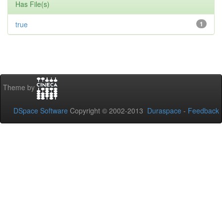
Has File(s)
true
1
Theme by
DSpace Software
Copyright © 2002-2013
Duraspace
-
Feedback