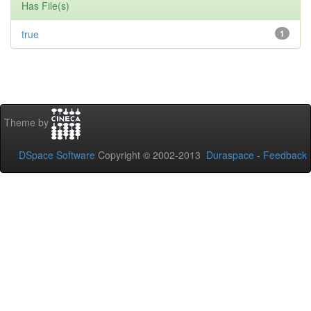
Has File(s)
true
1
Theme by
DSpace Software
Copyright © 2002-2013
Duraspace
-
Feedback