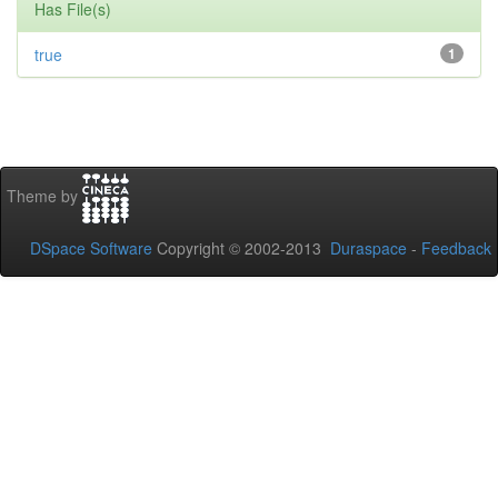
Has File(s)
true
1
Theme by
DSpace Software
Copyright © 2002-2013
Duraspace
-
Feedback