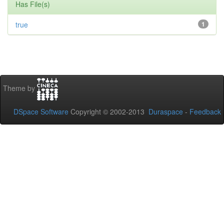
Has File(s)
true
1
Theme by
DSpace Software
Copyright © 2002-2013
Duraspace
-
Feedback