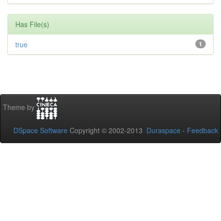
Has File(s)
true
1
Theme by
DSpace Software
Copyright © 2002-2013
Duraspace
-
Feedback