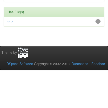
Has File(s)
true
1
Theme by
DSpace Software
Copyright © 2002-2013
Duraspace
-
Feedback