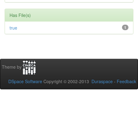
Has File(s)
true
1
Theme by
DSpace Software
Copyright © 2002-2013
Duraspace
-
Feedback