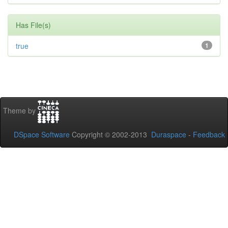
Has File(s)
true
1
Theme by
DSpace Software
Copyright © 2002-2013
Duraspace
-
Feedback