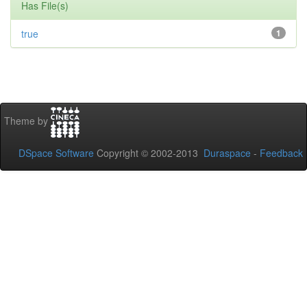
Has File(s)
true
1
Theme by
DSpace Software
Copyright © 2002-2013
Duraspace
-
Feedback