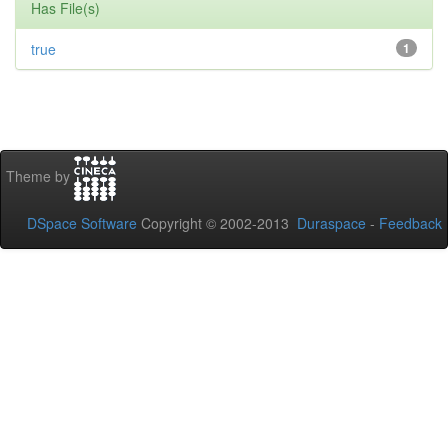
Has File(s)
true
1
Theme by
DSpace Software
Copyright © 2002-2013
Duraspace
-
Feedback