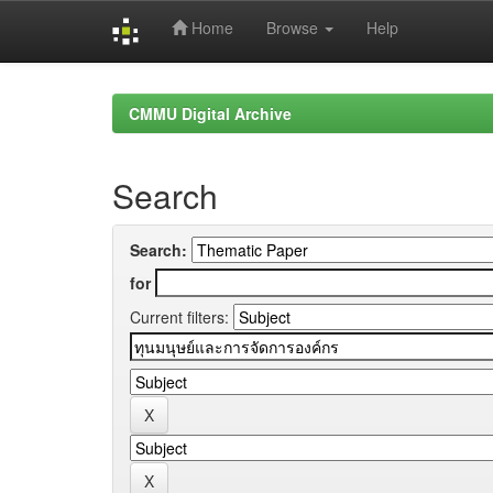
Home
Browse
Help
Skip
navigation
CMMU Digital Archive
Search
Search:
for
Current filters: