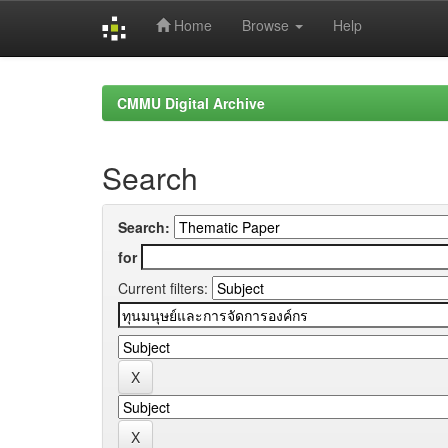
Home
Browse
Help
Skip
navigation
CMMU Digital Archive
Search
Search:
for
Current filters: