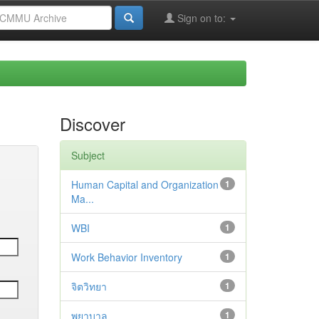
Sign on to:
Discover
Subject
Human Capital and Organization
1
Ma...
WBI
1
Work Behavior Inventory
1
จิตวิทยา
1
พยาบาล
1