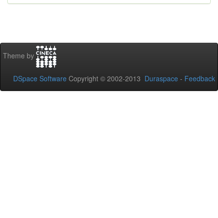
Theme by
DSpace Software
Copyright © 2002-2013
Duraspace
-
Feedback