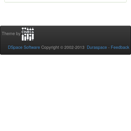
Theme by
DSpace Software
Copyright © 2002-2013
Duraspace
-
Feedback