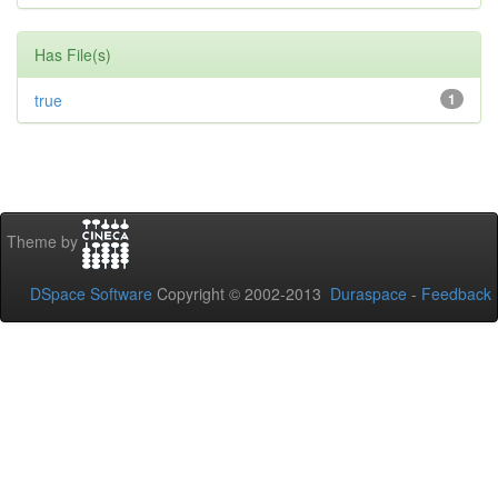
Has File(s)
true
1
Theme by
DSpace Software
Copyright © 2002-2013
Duraspace
-
Feedback