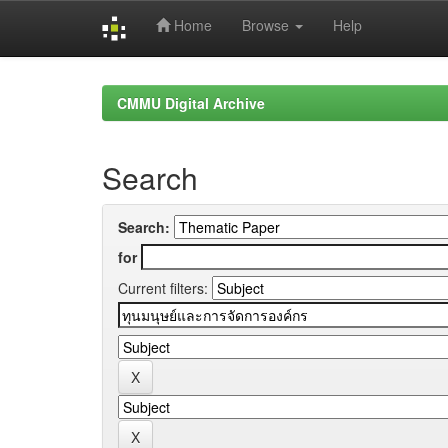
Home
Browse
Help
Skip
navigation
CMMU Digital Archive
Search
Search:
for
Current filters: