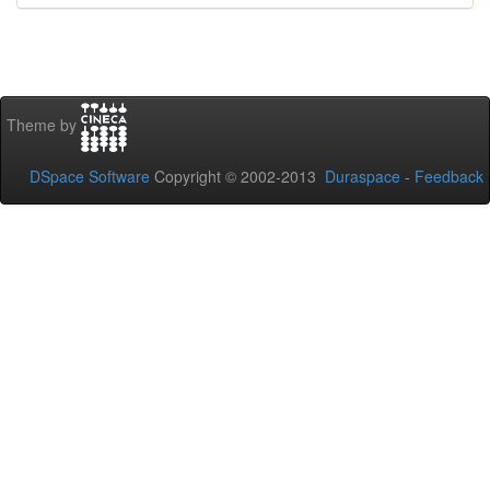
Theme by
DSpace Software
Copyright © 2002-2013
Duraspace
-
Feedback