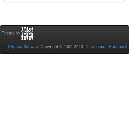
Theme by
DSpace Software
Copyright © 2002-2013
Duraspace
-
Feedback