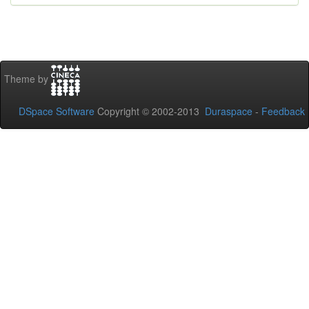
Theme by
DSpace Software
Copyright © 2002-2013
Duraspace
-
Feedback