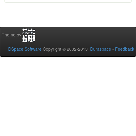
Theme by
DSpace Software
Copyright © 2002-2013
Duraspace
-
Feedback