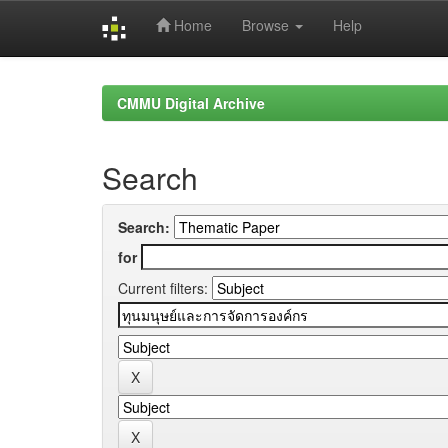
Home
Browse
Help
Skip
navigation
CMMU Digital Archive
Search
Search:
for
Current filters: