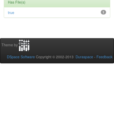
Has File(s)
true
1
Theme by
DSpace Software
Copyright © 2002-2013
Duraspace
-
Feedback