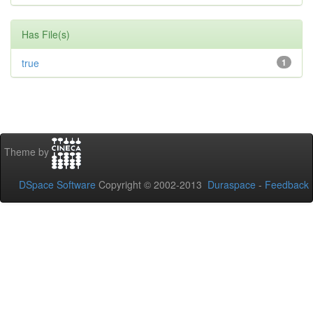
Has File(s)
true
1
Theme by
DSpace Software
Copyright © 2002-2013
Duraspace
-
Feedback