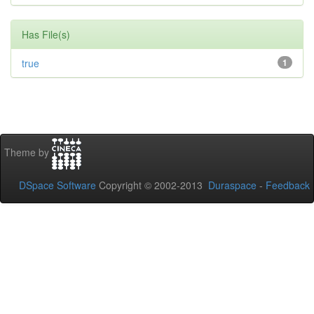
Has File(s)
true
1
Theme by
DSpace Software
Copyright © 2002-2013
Duraspace
-
Feedback