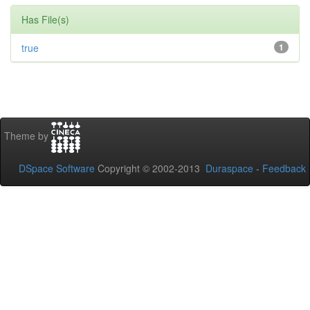
Has File(s)
true
1
Theme by
DSpace Software
Copyright © 2002-2013
Duraspace
-
Feedback